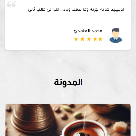
المتحر الاحب لقلبي دائماً وابداً 🤍🤍
البندري العنزي
المدونة