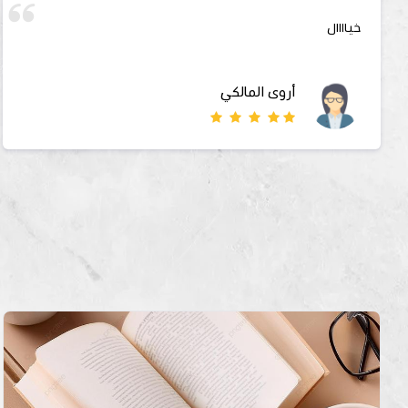
لذييييذ خذته تجربه وما ندمت وباذن الله لي طلب ثاني
محمد الغامدي