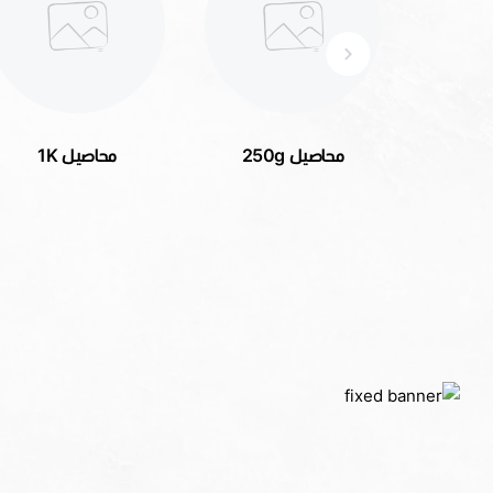
محاصيل 1K
أظرف القهوة