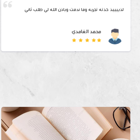
لذييييذ خذته تجربه وما ندمت وباذن الله لي طلب ثاني
محمد الغامدي