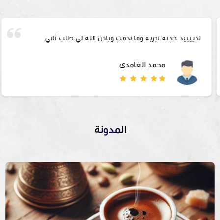
لذييييذ خذته تجربه وما ندمت وباذن الله لي طلب ثاني
محمد الغامدي
المدونة