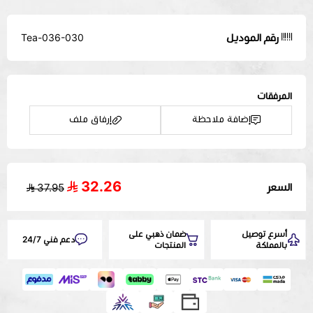
رقم الموديل
Tea-036-030
المرفقات
إضافة ملاحظة
إرفاق ملف
32.26
السعر
37.95
اسحب و افلت الملف هنا
استعراض
أسرع توصيل
ضمان ذهبي على
دعم فني 24/7
بالمملكة
المنتجات