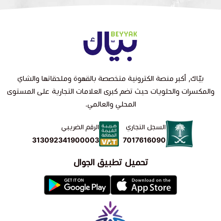
بيّاك, أكبر منصة الكترونية متخصصة بالقهوة وملحقاتها والشاي
والمكسرات والحلويات حيث تضم كبرى العلامات التجارية على المستوى
المحلي والعالمي.
السجل التجاري
الرقم الضريبي
7017616090
313092341900003
تحميل تطبيق الجوال