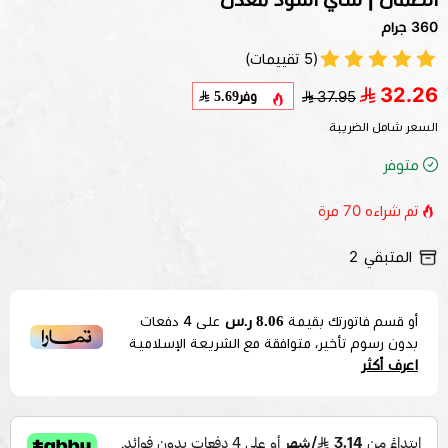
360 جرام
(5 تقييمات)
32.26
وفر
5.69
37.95
السعر شامل الضريبة
متوفر
تم شراءه
70
مرة
المتبقي
2
8.06 ر.س
أو قسم فاتورتك بقيمة
على
4
دفعات
بدون رسوم تأخير، متوافقة مع الشريعة الإسلامية
اعرف أكثر