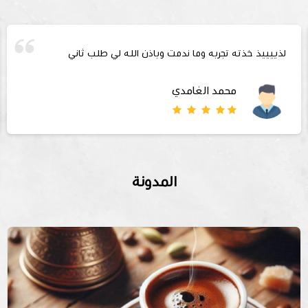
لذييييذ خذته تجربه وما ندمت وباذن الله لي طلب ثاني
محمد الغامدي
المدونة