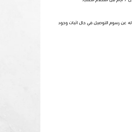
سوم التوصيل في حالة إرجاع المنتج أو استبداله. Beyyak.com ستكون مسؤوله عن رسوم التوصيل في حال اثبات وجود