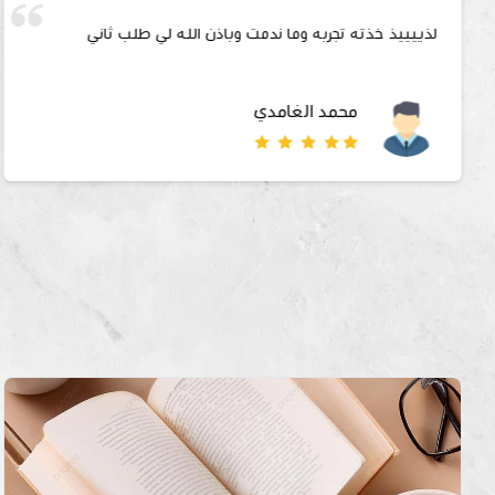
لذييييذ خذته تجربه وما ندمت وباذن الله لي طلب ثاني
محمد الغامدي