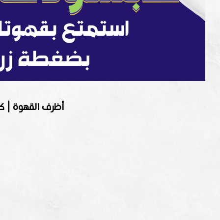
أظرف القهوة | ك