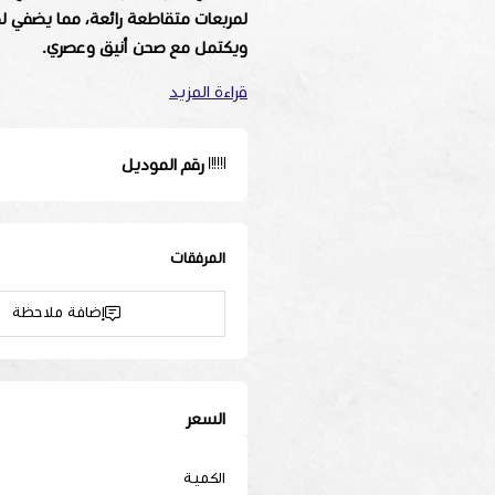
لمربعات متقاطعة رائعة، مما يضفي لمس
ويكتمل مع صحن أنيق وعصري.
قراءة المزيد
اللون:
أبيض وأسود
السعة:
200 مل
مادة الصنع:
سيراميك عالي الجودة
رقم الموديل
✨ حول لحظات قهوتك إلى تجربة فنية م
المرفقات
إضافة ملاحظة
السعر
الكمية