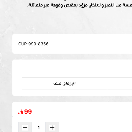
ة من التميز والابتكار. مزوّد بمقبض وفوهة غير متماثلة،
CUP-999-8356
ع كوب التفاحة الخضراء! ☕🤍
إرفاق ملف
99
اسحب و افلت الملف هنا
استعراض