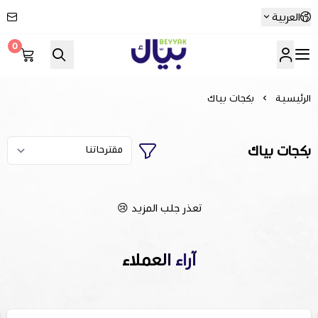
العربية
0
Beyyak
الرئيسية
بكجات بياك
بكجات بياك
تعذر جلب المزيد 😢
آراء العملاء