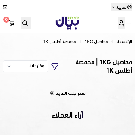
العربية
0
Beyyak
الرئيسية
محاصيل 1KG
محمصة أطلس 1K
محاصيل 1KG | محمصة
أطلس 1K
تعذر جلب المزيد 😢
آراء العملاء