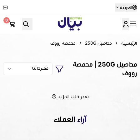
العربية
0
Beyyak
الرئيسية
محاصيل 250G
محمصة رووف
محاصيل 250G | محمصة
رووف
تعذر جلب المزيد 😢
آراء العملاء