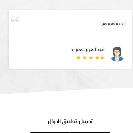
سريعععععع
عبد العزيز العنزي
تحميل تطبيق الجوال