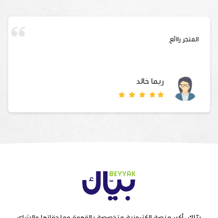
المتجر راائع
ريما خالد
بيّاك, أكبر منصة الكترونية متخصصة بالقهوة وملحقاتها والشاي