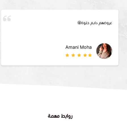
عروضهم دايم حلوة🤩
Amani Moha
روابط مهمة