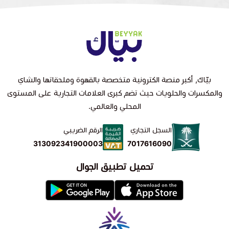
بيّاك, أكبر منصة الكترونية متخصصة بالقهوة وملحقاتها والشاي
والمكسرات والحلويات حيث تضم كبرى العلامات التجارية على المستوى
المحلي والعالمي.
السجل التجاري
الرقم الضريبي
7017616090
313092341900003
تحميل تطبيق الجوال