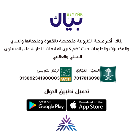
بيّاك, أكبر منصة الكترونية متخصصة بالقهوة وملحقاتها والشاي
والمكسرات والحلويات حيث تضم كبرى العلامات التجارية على المستوى
المحلي والعالمي.
السجل التجاري
الرقم الضريبي
7017616090
313092341900003
تحميل تطبيق الجوال