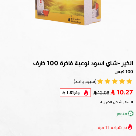
الخير -شاي اسود نوعية فاخرة 100 ظرف
100 كيس
(تقييم واحد)
10.27
وفر
1.81
12.08
السعر شامل الضريبة
متوفر
تم شراءه
11
مرة