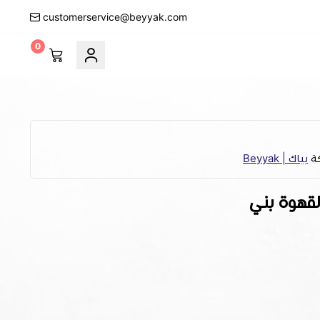
customerservice@beyyak.com
0
كة
بياك | Beyyak
لقهوة بني