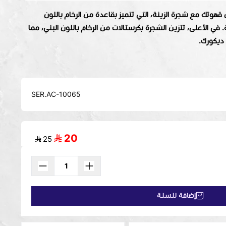
قهوتك مع شجرة الزينة، التي تتميز بقاعدة من الرخام باللون
. في الأعلى، تتزين الشجرة بكرستالات من الرخام باللون البني، مما
ديكورك.
سية
خام باللون البني
SER.AC-10065
ركن قهوتك مع هذه الشجرة الرائعة! 🌿🤍
20
25
إضافة للسلة