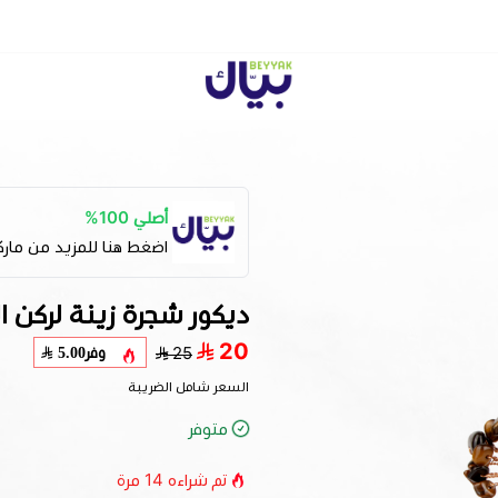
Beyyak
أصلي 100%
اضغط هنا للمزيد من مار
ديكور شجرة زينة لركن ا
20
وفر
5.00
25
السعر شامل الضريبة
متوفر
تم شراءه
14
مرة