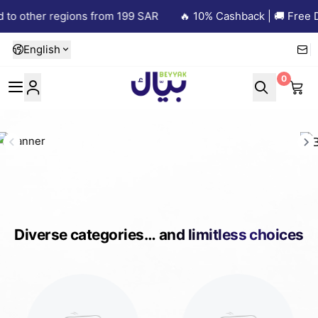
other regions from 199 SAR
🔥 10% Cashback | 🚚 Free Deliv
English
0
Beyyak
Diverse categories… and limitless choices