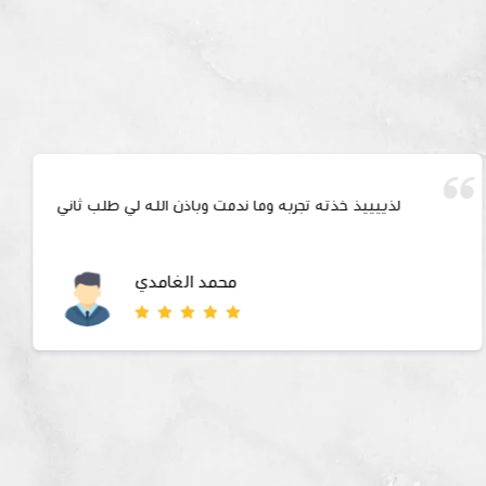
لذييييذ خذته تجربه وما ندمت وباذن الله لي طلب ثاني
محمد الغامدي