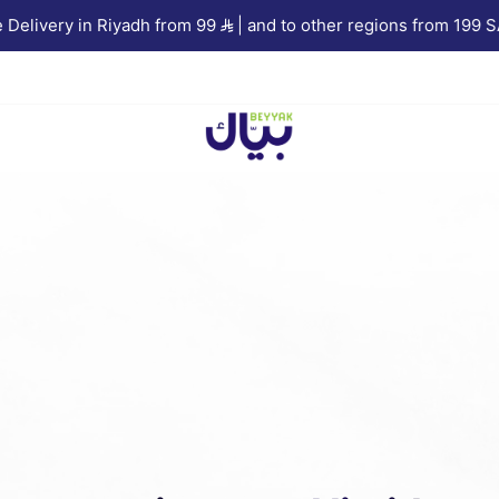
iyadh from 99
| and to other regions from 199 SAR
🔥 10% C
Beyyak