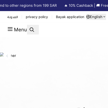
gions from 199 SAR
🔥 10% Cashback | 🚚 Free Delivery in R
English
المدونة
privacy policy
Bayak application
Menu