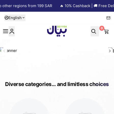
er regions from 199 SAR
🔥 10% Cashback | 🚚 Free Delivery
English
0
Beyyak
Diverse categories… and limitless choices