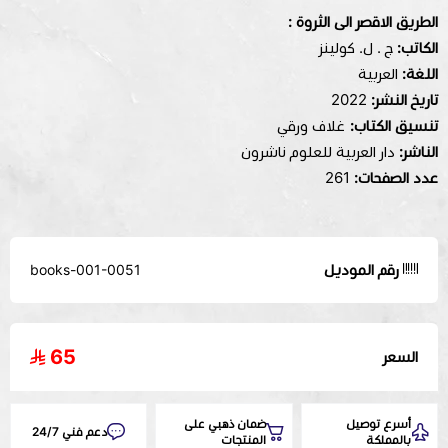
الطريق الاقصر الى الثروة :
الكاتب:
ج . ل. كولينز
اللغة:
العربية
تاريخ النشر:
2022
تنسيق الكتاب:
غلاف ورقي
الناشر:
دار العربية للعلوم ناشرون
عدد الصفحات:
261
رقم الموديل
books-001-0051
65
السعر
أسرع توصيل
ضمان ذهبي على
دعم فني 24/7
بالمملكة
المنتجات