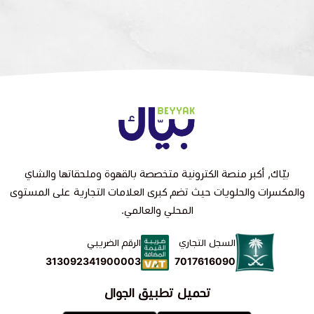
بيّاك, أكبر منصة الكترونية متخصصة بالقهوة وملحقاتها والشاي
والمكسرات والحلويات حيث تضم كبرى العلامات التجارية على المستوى
المحلي والعالمي.
السجل التجاري
الرقم الضريبي
7017616090
313092341900003
تحميل تطبيق الجوال