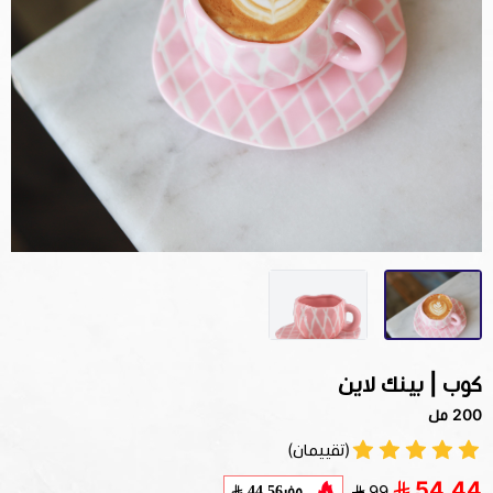
كوب | بينك لاين
200 مل
(تقييمان)
54.44
وفر
44.56
99