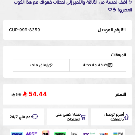
✨ أضف لمسة من الأناقة والتميز إلى لحظات قهوتك مع هذا الكوب
العصري! ☕🤍
رقم الموديل
CUP-999-8359
المرفقات
إضافة ملاحظة
إرفاق ملف
54.44
السعر
99
اسحب و افلت الملف هنا
استعراض
أسرع توصيل
ضمان ذهبي على
دعم فني 24/7
بالمملكة
المنتجات