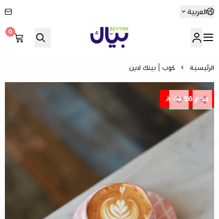
العربية
0
Beyyak
الرئيسية
كوب | بينك لاين
خصم 44.56