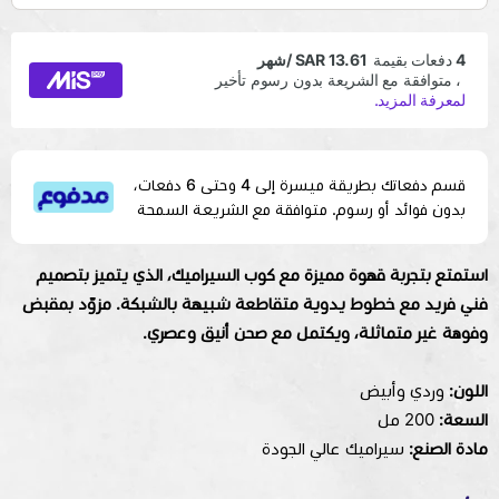
قسم دفعاتك بطريقة ميسرة إلى 4 وحتى 6 دفعات،
بدون فوائد أو رسوم. متوافقة مع الشريعة السمحة
استمتع بتجربة قهوة مميزة مع كوب السيراميك، الذي يتميز بتصميم
فني فريد مع خطوط يدوية متقاطعة شبيهة بالشبكة. مزوّد بمقبض
وفوهة غير متماثلة، ويكتمل مع صحن أنيق وعصري.
اللون:
وردي وأبيض
السعة:
200 مل
مادة الصنع:
سيراميك عالي الجودة