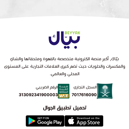
بيّاك, أكبر منصة الكترونية متخصصة بالقهوة وملحقاتها والشاي
والمكسرات والحلويات حيث تضم كبرى العلامات التجارية على المستوى
المحلي والعالمي.
السجل التجاري
الرقم الضريبي
7017616090
313092341900003
تحميل تطبيق الجوال