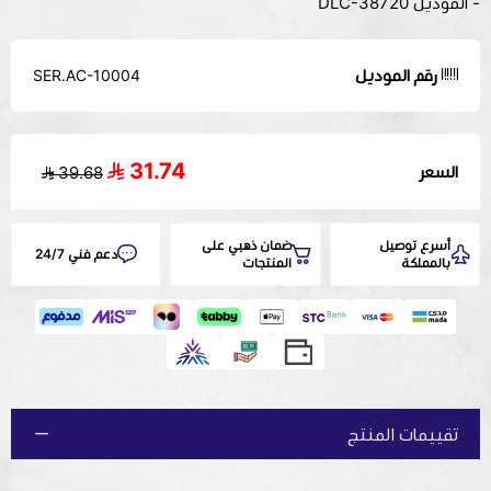
- الموديل DLC-38720
رقم الموديل
SER.AC-10004
31.74
السعر
39.68
أسرع توصيل
ضمان ذهبي على
دعم فني 24/7
بالمملكة
المنتجات
تقييمات المنتج