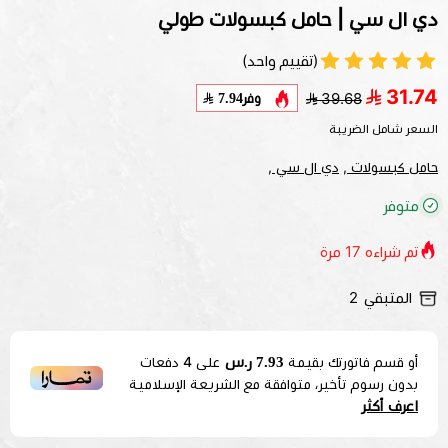
دي ال سي | حامل كبسولات طولي
(تقييم واحد)
31.74
وفر
7.94
39.68
السعر شامل الضريبة
حامل كبسولات ,
دي ال سي ,
متوفر
تم شراءه
17
مرة
المتبقي
2
7.93 ر.س
أو قسم فاتورتك بقيمة
على
4
دفعات
بدون رسوم تأخير، متوافقة مع الشريعة الإسلامية
اعرف أكثر