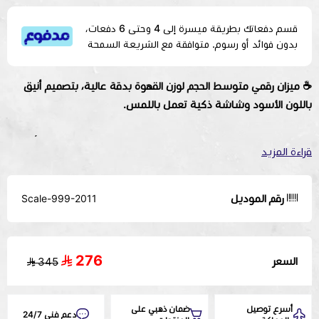
قسم دفعاتك بطريقة ميسرة إلى 4 وحتى 6 دفعات،
بدون فوائد أو رسوم. متوافقة مع الشريعة السمحة
☕ ميزان رقمي متوسط الحجم لوزن القهوة بدقة عالية، بتصميم أنيق
باللون الأسود وشاشة ذكية تعمل باللمس.
تم تطوير الميزان لتلبية احتياجات تحضير القهوة اليومية بدقة تبدأ من
قراءة المزيد
0.3 جرام، مع عرض متزامن للوقت والوزن. يحتوي على قاعدة حماية من
الربل الأسود ويعمل بنظام شحن حديث USB-C.
رقم الموديل
Scale-999-2011
⚖️
الدقة:
تبدأ من 0.3 جرام
💡
الشاشة:
شاشة ذكية تعمل باللمس
⏱️
عرض الوقت والوزن:
نعم
276
السعر
345
🛡️
غطاء حماية:
ربل أسود
🔋
الطاقة:
شحن Type-C / USB-C
🎨
اللون:
أسود
أسرع توصيل
ضمان ذهبي على
دعم فني 24/7