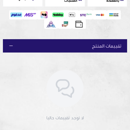
بالمملكة
المنتجات
🛡️
الضمان:
عامين
✨ تم توفيره لتُضمن دقة التحضير في كل فنجان قهوة عبر متجر بياك. ☕
📏
تقييمات المنتج
لا توجد تقييمات حاليا