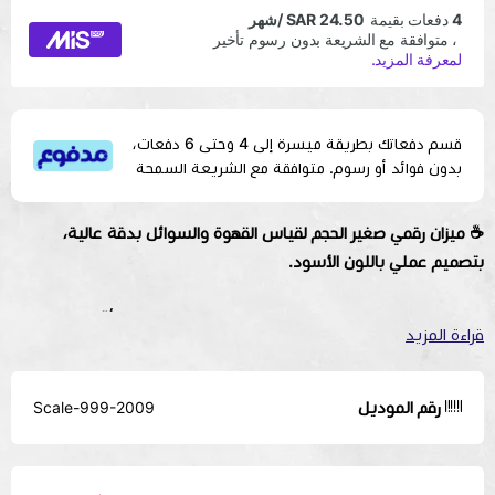
قسم دفعاتك بطريقة ميسرة إلى 4 وحتى 6 دفعات،
بدون فوائد أو رسوم. متوافقة مع الشريعة السمحة
☕ ميزان رقمي صغير الحجم لقياس القهوة والسوائل بدقة عالية،
بتصميم عملي باللون الأسود.
تم تصنيع الميزان بحجم صغير مثالي للاستخدام اليومي، وزُوِّد بشاشة
قراءة المزيد
ذكية تعمل باللمس تعرض الوقت والوزن معًا، ودقة تبدأ من 0.3 جرام،
ويأتي مع قاعدة حماية من الربل ومزود بإمكانية الشحن عبر USB-C.
رقم الموديل
Scale-999-2009
⚖️
الدقة:
تبدأ من 0.3 جرام
💡
الشاشة:
شاشة ذكية تعمل باللمس
⏱️
عرض الوقت والوزن:
نعم