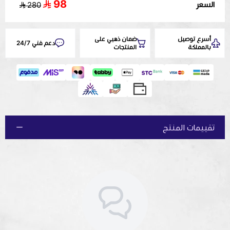
98
السعر
280
🛡️
غطاء حماية:
ربل أسود
🔋
الطاقة:
شحن Type-C / USB-C
📏
الابعاد:
10.5×10.5×1.8 سم
أسرع توصيل
ضمان ذهبي على
دعم فني 24/7
بالمملكة
المنتجات
🎨
اللون:
أسود
🛡️
الضمان:
عامين
✨ صُمم الميزان لتقديم تجربة وزن دقيقة وعملية في تحضير القهوة
والمشروبات الأخرى. ☕📏
تقييمات المنتج