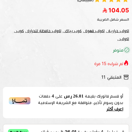
104.05
السعر شامل الضريبة
اكواب حرارية ,
اكواب قهوة ,
كوب بياك ,
اكواب حافظة للحرارة ,
كوب ,
اكواب ,
متوفر
تم شراءه
15
مرة
المتبقي
11
26.01 ر.س
أو قسم فاتورتك بقيمة
على
4
دفعات
بدون رسوم تأخير، متوافقة مع الشريعة الإسلامية
اعرف أكثر