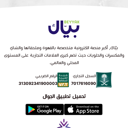
بيّاك, أكبر منصة الكترونية متخصصة بالقهوة وملحقاتها والشاي
والمكسرات والحلويات حيث تضم كبرى العلامات التجارية على المستوى
المحلي والعالمي.
السجل التجاري
الرقم الضريبي
7017616090
313092341900003
تحميل تطبيق الجوال