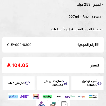
- الحجم : 253 جرام
- السعة : 227ml - 8oz
- يحفظ الحرارة الساخنة إلى 3 ساعات
رقم الموديل
CUP-999-8390
104.05
السعر
أسرع توصيل
ضمان ذهبي على
دعم فني 24/7
بالمملكة
المنتجات