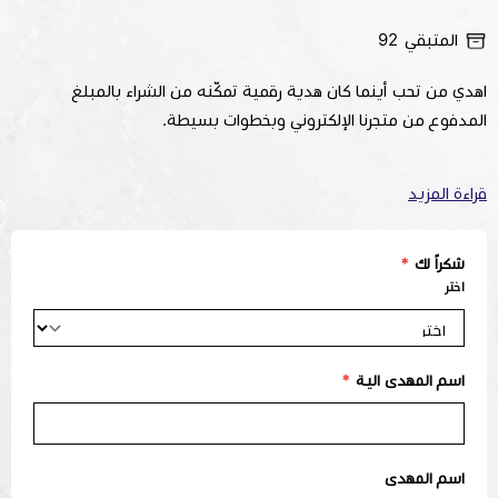
المتبقي
92
اهدي من تحب أينما كان هدية رقمية تمكّنه من الشراء بالمبلغ
المدفوع من متجرنا الإلكتروني وبخطوات بسيطة.
لإتمام العملية:
قراءة المزيد
نرجو تعبئة البيانات المذكورة أدناهـ، ليتم تفعيل كوبون مخصّص ، لتصل
إلى المهدى إليه عن طريق الواتساب أو الايميل.
شكراً لك
*
اختر
يرجى ملاحظة أن بطاقات الإهداء يتم إرسالها يدويًا خلال ساعات العمل
الرسمية من الساعة 8 صباحًا حتى 4 مساءً. نشكركم على تفهمكم
اسم المهدى الية
*
اسم المهدى