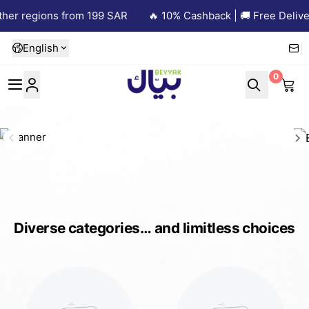
 regions from 199 SAR
🔥 10% Cashback | 🚚 Free Delivery i
English
0
Beyyak
Diverse categories… and limitless choices